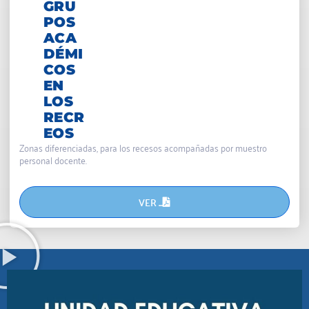
GRU
POS
ACA
DÉMI
COS
EN
LOS
RECR
EOS
Zonas diferenciadas, para los recesos acompañadas por muestro
personal docente.
VER ...