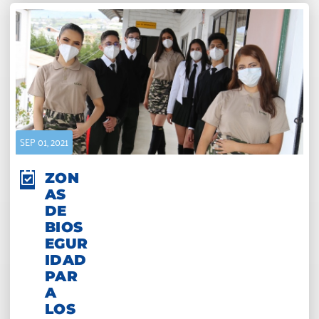
SEP 01, 2021
ZON
AS
DE
BIOS
EGUR
IDAD
PAR
A
LOS