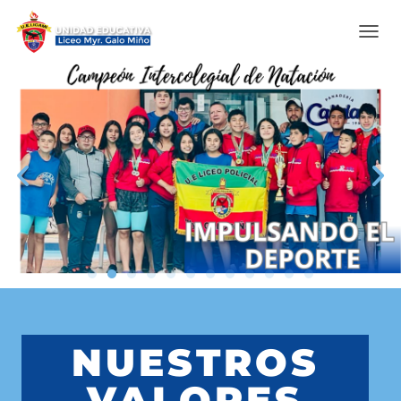
C
A
M
B
I
A
R
M
O
D
O
D
E
N
A
V
E
G
NUESTROS
A
C
VALORES
I