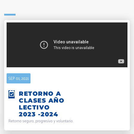
SEP 01, 2021
RETORNO A
CLASES AÑO
LECTIVO
2023 -2024
Retorno seguro, progresivo y voluntario.