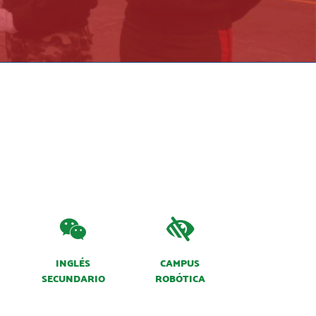
INGLÉS
CAMPUS
SECUNDARIO
ROBÓTICA