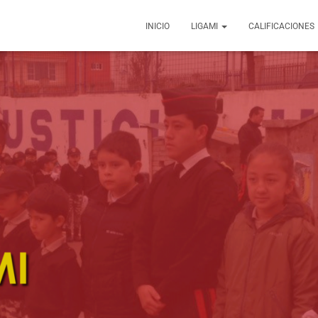
INICIO
LIGAMI
CALIFICACIONES