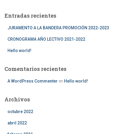
c
a
Entradas recientes
r
:
JURAMENTO A LA BANDERA PROMOCIÓN 2022-2023
CRONOGRAMA AÑO LECTIVO 2021-2022
Hello world!
Comentarios recientes
A WordPress Commenter
en
Hello world!
Archivos
octubre 2022
abril 2022